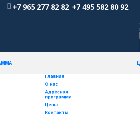
+7 965 277 82 82
+7 495 582 80 92
РАММА
Ц
Главная
О нас
Адресная
программа
Цены
Контакты
Получите к