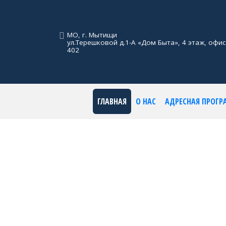
МО, г. Мытищи
ул.Терешковой д.1-А «Дом Быта», 4 этаж, офис
402
ГЛАВНАЯ
О НАС
АДРЕСНАЯ ПРОГ